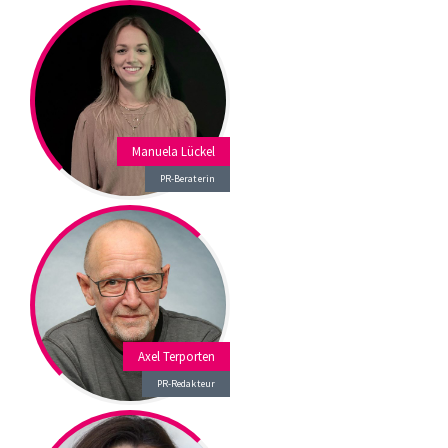
Manuela Lückel
PR-Beraterin
Axel Terporten
PR-Redakteur