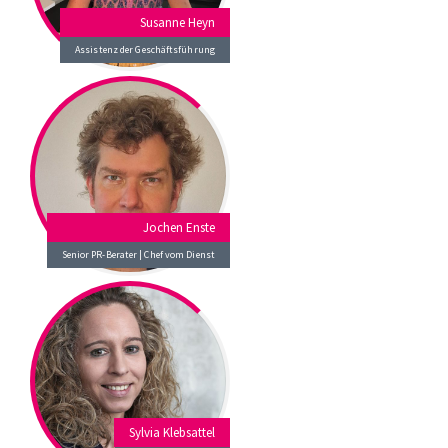
Susanne Heyn
Assistenz der Geschäftsführung
Jochen Enste
Senior PR-Berater | Chef vom Dienst
Sylvia Klebsattel